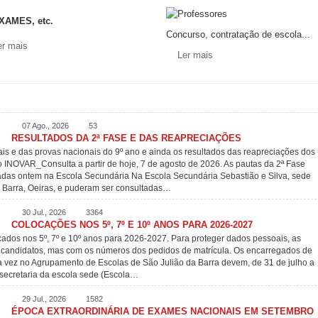
XAMES, etc.
Concurso, contratação de escola...
er mais
Ler mais
07 Ago., 2026
53
RESULTADOS DA 2ª FASE E DAS REAPRECIAÇÕES
is e das provas nacionais do 9º ano e ainda os resultados das reapreciações dos
INOVAR_Consulta a partir de hoje, 7 de agosto de 2026. As pautas da 2ª Fase
adas ontem na Escola Secundária Na Escola Secundária Sebastião e Silva, sede
 Barra, Oeiras, e puderam ser consultadas…
30 Jul., 2026
3364
COLOCAÇÕES NOS 5º, 7º E 10º ANOS PARA 2026-2027
cados nos 5º, 7º e 10º anos para 2026-2027. Para proteger dados pessoais, as
s candidatos, mas com os números dos pedidos de matrícula. Os encarregados de
 vez no Agrupamento de Escolas de São Julião da Barra devem, de 31 de julho a
 secretaria da escola sede (Escola…
29 Jul., 2026
1582
ÉPOCA EXTRAORDINÁRIA DE EXAMES NACIONAIS EM SETEMBRO