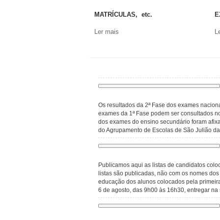
MATRÍCULAS, etc.
E
Ler mais
L
Os resultados da 2ª Fase dos exames naciona
exames da 1ª Fase podem ser consultados no 
dos exames do ensino secundário foram afix
do Agrupamento de Escolas de São Julião da
Publicamos aqui as listas de candidatos colo
listas são publicadas, não com os nomes do
educação dos alunos colocados pela primeira
6 de agosto, das 9h00 às 16h30, entregar na