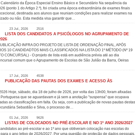
 Calendário da Época Especial Ensino Básico e Secundário Na sequência da
6 (ponto 1 do Artigo 2.º), foi criada uma época extraordinária de exames finais
excecional, destinada aos alunos que reuniam condições para realizar exames na
lizado ou não. Esta medida visa garantir que…
23 Jul., 2026
2516
LISTA DOS CANDIDATOS A PSICÓLOGOS NO AGRUPAMENTO DE
026
PUBLICAÇÃO INFRA DO PROJETO DE LISTA DE ORDENAÇÃO FINAL, APÓS
OS 10 CANDIDADTOS MAIS CLASSIFICADOS NA LISTA DO 1º MÉTODO (Nº 19
CURSAL) - O projeto de lista está em audiência prévia até ao dia
concursal comum que o Agrupamento de Escolas de São Julião da Barra, Oeiras
17 Jul., 2026
4538
PUBLICAÇÃO DAS PAUTAS DOS EXAMES E ACESSO ÀS
Hoje, sábado, dia 18 de julho de 2026, por volta das 13h00, foram afixadas
ra Portuguesa que se aguardavam e já sem a anotação "suspensa" que ocupava
adas as classificações em falta. Ou seja, com a publicação de novas pautas desta
Secundária Sebastião e Silva, o processo de…
01 Jul., 2026
9626
LISTAS DE COLOCADOS NO PRÉ-ESCOLAR E NO 1º ANO 2026/2027
candidatos ao pré-escolar e ao 1º ano que obtiveram colocação nas escolas do
 para o ano letivo de 2026/2027. Por uma questão de proteção de dados pessoais,