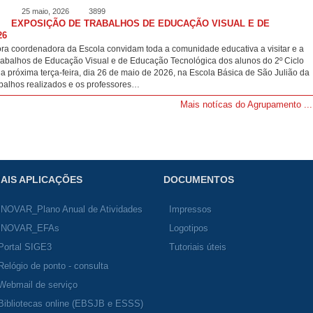
25 maio, 2026
3899
EXPOSIÇÃO DE TRABALHOS DE EDUCAÇÃO VISUAL E DE
26
ra coordenadora da Escola convidam toda a comunidade educativa a visitar e a
rabalhos de Educação Visual e de Educação Tecnológica dos alunos do 2º Ciclo
da próxima terça-feira, dia 26 de maio de 2026, na Escola Básica de São Julião da
abalhos realizados e os professores…
Mais notícas do Agrupamento ...
AIS APLICAÇÕES
DOCUMENTOS
INOVAR_Plano Anual de Atividades
Impressos
INOVAR_EFAs
Logotipos
Portal SIGE3
Tutoriais úteis
Relógio de ponto - consulta
Webmail de serviço
Bibliotecas online (EBSJB e ESSS)