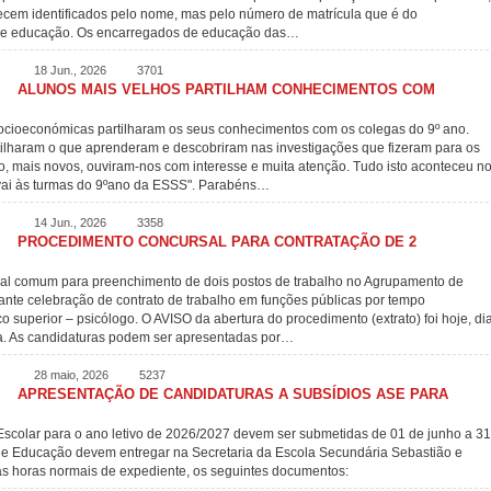
recem identificados pelo nome, mas pelo número de matrícula que é do
 de educação. Os encarregados de educação das…
18 Jun., 2026
3701
ALUNOS MAIS VELHOS PARTILHAM CONHECIMENTOS COM
Socioeconómicas partilharam os seus conhecimentos com os colegas do 9º ano.
ilharam o que aprenderam e descobriram nas investigações que fizeram para os
o, mais novos, ouviram-nos com interesse e muita atenção. Tudo isto aconteceu n
a vai às turmas do 9ºano da ESSS". Parabéns…
14 Jun., 2026
3358
PROCEDIMENTO CONCURSAL PARA CONTRATAÇÃO DE 2
al comum para preenchimento de dois postos de trabalho no Agrupamento de
ante celebração de contrato de trabalho em funções públicas por tempo
co superior – psicólogo. O AVISO da abertura do procedimento (extrato) foi hoje, di
ca. As candidaturas podem ser apresentadas por…
28 maio, 2026
5237
APRESENTAÇÃO DE CANDIDATURAS A SUBSÍDIOS ASE PARA
Escolar para o ano letivo de 2026/2027 devem ser submetidas de 01 de junho a 31
 de Educação devem entregar na Secretaria da Escola Secundária Sebastião e
as horas normais de expediente, os seguintes documentos: