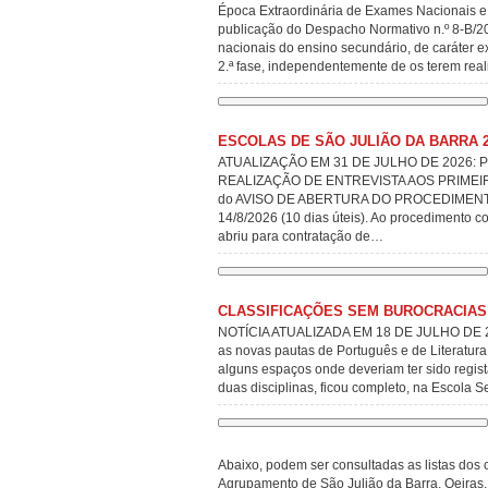
Época Extraordinária de Exames Nacionais e
publicação do Despacho Normativo n.º 8-B/202
nacionais do ensino secundário, de caráter 
2.ª fase, independentemente de os terem rea
ESCOLAS DE SÃO JULIÃO DA BARRA 2
ATUALIZAÇÃO EM 31 DE JULHO DE 2026: 
REALIZAÇÃO DE ENTREVISTA AOS PRIMEIR
do AVISO DE ABERTURA DO PROCEDIMENTO CON
14/8/2026 (10 dias úteis). Ao procedimento 
abriu para contratação de…
CLASSIFICAÇÕES SEM BUROCRACIAS
NOTÍCIA ATUALIZADA EM 18 DE JULHO DE 2026 
as novas pautas de Português e de Literatu
alguns espaços onde deveriam ter sido regist
duas disciplinas, ficou completo, na Escola 
Abaixo, podem ser consultadas as listas dos 
Agrupamento de São Julião da Barra, Oeiras,