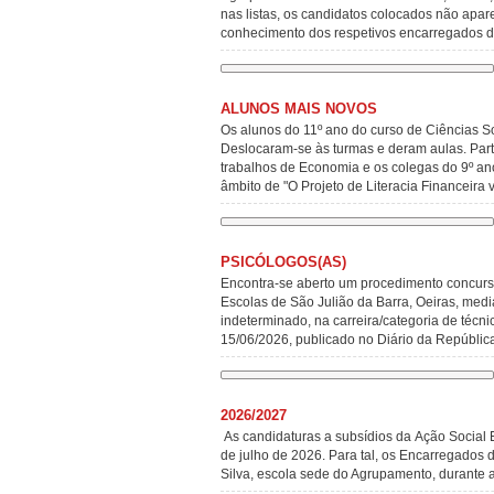
nas listas, os candidatos colocados não apa
conhecimento dos respetivos encarregados
ALUNOS MAIS NOVOS
Os alunos do 11º ano do curso de Ciências 
Deslocaram-se às turmas e deram aulas. Part
trabalhos de Economia e os colegas do 9º an
âmbito de "O Projeto de Literacia Financeir
PSICÓLOGOS(AS)
Encontra-se aberto um procedimento concurs
Escolas de São Julião da Barra, Oeiras, medi
indeterminado, na carreira/categoria de técni
15/06/2026, publicado no Diário da Repúbli
2026/2027
As candidaturas a subsídios da Ação Social 
de julho de 2026. Para tal, os Encarregados
Silva, escola sede do Agrupamento, durante 