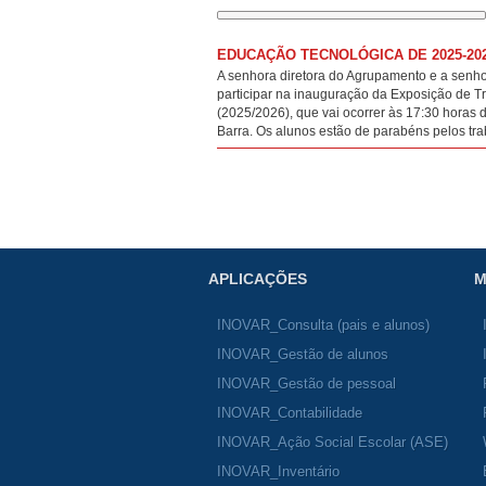
EDUCAÇÃO TECNOLÓGICA DE 2025-20
A senhora diretora do Agrupamento e a senho
participar na inauguração da Exposição de T
(2025/2026), que vai ocorrer às 17:30 horas 
Barra. Os alunos estão de parabéns pelos tr
APLICAÇÕES
M
INOVAR_Consulta (pais e alunos)
INOVAR_Gestão de alunos
INOVAR_Gestão de pessoal
INOVAR_Contabilidade
INOVAR_Ação Social Escolar (ASE)
INOVAR_Inventário