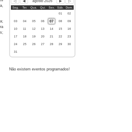
agosto 2026
a,
Seg.
Ter.
Qua.
Qui.
Sex.
Sáb.
Dom.
01
02
a;
07
03
04
05
06
08
09
ra
10
11
12
13
14
15
16
s;
17
18
19
20
21
22
23
24
25
26
27
28
29
30
31
Não existem eventos programados!