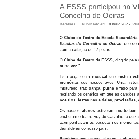
A ESSS participou na VI
Concelho de Oeiras
Detalhes
Publicado em
10 maio 2026
Vis
O
Clube de Teatro da Escola Secundária 
Escolas do Concelho de Oeiras
, que se 
com a exibição de 12 peças.
O
Clube de Teatro da ESSS
, dirigido pela
outra vez
."
Esta peça é um
musical
que mistura
vel
memórias
dos nossos avós. Uma história
misturado, traz
dança
,
pulha
e
fado
para 
recriando os cenários em que as canções 
nos rios
,
festas nas aldeias
,
procissões
,
Os nossos
alunos
estiveram
muito bem
encheram o teatro Ruy de Carvalho e deixa
acompanhavam as pessoas nos momentos de v
das aldeias do nosso país.
Parabéns
aos nossos
alunos
e
alunas
,