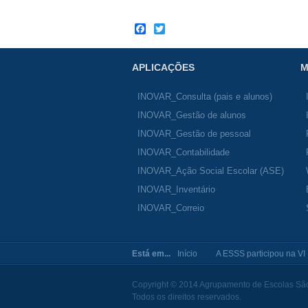
Facebook
Twitter
APLICAÇÕES
M
INOVAR_Consulta (pais e alunos)
INOVAR_Gestão de alunos
INOVAR_Gestão de pessoal
INOVAR_Contabilidade
INOVAR_Ação Social Escolar (ASE)
INOVAR_Inventário
INOVAR_Correio
Está em...
Início
A ESSS participou na VI
Copyright © 2014 Agrupamento de Escolas São 
Todos os direitos reservados.