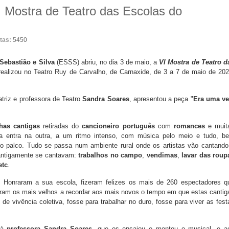
 Mostra de Teatro das Escolas do
itas:
5450
Sebastião e Silva
(ESSS) abriu, no dia 3 de maio, a
VI Mostra de Teatro d
realizou no Teatro Ruy de Carvalho, de Carnaxide, de 3 a 7 de maio de 202
 atriz e professora de Teatro
Sandra Soares
, apresentou a peça "
Era uma ve
has cantigas
retiradas do
cancioneiro português
com
romances
e muit
 entra na outra, a um ritmo intenso, com música pelo meio e tudo, b
o palco. Tudo se passa num ambiente rural onde os artistas vão cantando
antigamente se cantavam:
trabalhos no campo
,
vendimas
,
lavar das roup
etc
.
. Honraram a sua escola, fizeram felizes os mais de 260 espectadores q
ram os mais velhos a recordar aos mais novos o tempo em que estas cantig
ivência coletiva, fosse para trabalhar no duro, fosse para viver as fest
 à
professora Sandra Soares
, que os ensaiou e montou o musical, e a