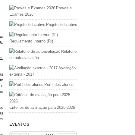
Provas e
Exames 2026
Projeto Educativo
as
Regulamento Interno (RI)
6,
Relatório
de autoavaliação
z,
Avaliação
as
externa - 2017
em
Perfil dos alunos
 e
as
ue
Critérios de avaliação para 2025-2026
as
as
EVENTOS
os