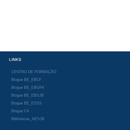
LINKS
CENTRO DE FORMAÇÃO
Blogue BE_EBCF
Blogue BE_EBGFA
Blogue BE_EBSJB
Blogue BE_ESSS
Blogue C4
Bibliotecas_AESJB