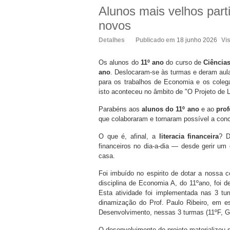
Alunos mais velhos par
novos
Detalhes
Publicado em
18 junho 2026
Vi
Os alunos do
11º ano
do curso de
Ciência
ano
. Deslocaram-se às turmas e deram aula
para os trabalhos de Economia e os coleg
isto aconteceu no âmbito de "O Projeto de 
Parabéns aos
alunos do 11º ano
e ao
prof
que colaboraram e tornaram possível a conc
O que é, afinal, a
literacia financeira
? D
financeiros no dia-a-dia — desde gerir u
casa.
Foi imbuído no espirito de dotar a nossa
disciplina de Economia A, do 11ºano, foi d
Esta atividade foi implementada nas 3 t
dinamização do Prof. Paulo Ribeiro, em es
Desenvolvimento, nessas 3 turmas (11ºF, G
O desenvolvimento do projeto materializou