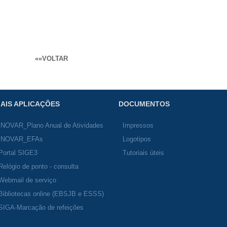
««VOLTAR
AIS APLICAÇÕES
DOCUMENTOS
INOVAR_Plano Anual de Atividades
Impressos
INOVAR_EFAs
Logotipos
Portal SIGE3
Tutoriais úteis
Relógio de ponto - consulta
Webmail de serviço
Bibliotecas online (EBSJB e ESSS)
SIGA-Marcação de refeições