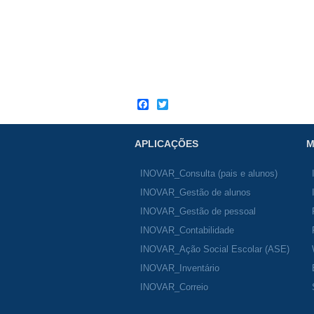
Facebook
Twitter
APLICAÇÕES
M
INOVAR_Consulta (pais e alunos)
INOVAR_Gestão de alunos
INOVAR_Gestão de pessoal
INOVAR_Contabilidade
INOVAR_Ação Social Escolar (ASE)
INOVAR_Inventário
INOVAR_Correio