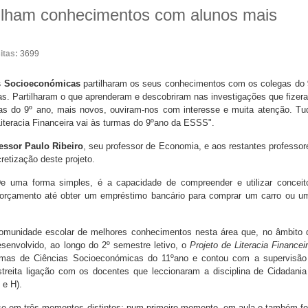
tilham conhecimentos com alunos mais
sitas:
3699
s Socioeconómicas
partilharam os seus conhecimentos com os colegas do
s. Partilharam o que aprenderam e descobriram nas investigações que fizer
as do 9º ano, mais novos, ouviram-nos com interesse e muita atenção. Tu
Literacia Financeira vai às turmas do 9ºano da ESSS".
essor Paulo Ribeiro
, seu professor de Economia, e aos restantes professor
retização deste projeto.
e uma forma simples, é a capacidade de compreender e utilizar conceit
m orçamento até obter um empréstimo bancário para comprar um carro ou u
 comunidade escolar de melhores conhecimentos nesta área que, no âmbito 
esenvolvido, ao longo do 2º semestre letivo, o
Projeto de Literacia Financei
urmas de Ciências Socioeconómicas do 11ºano e contou com a supervisão
treita ligação com os docentes que leccionaram a disciplina de Cidadania
 e H).
-se em três momentos distintos: num primeiro momento, em aula e também fo