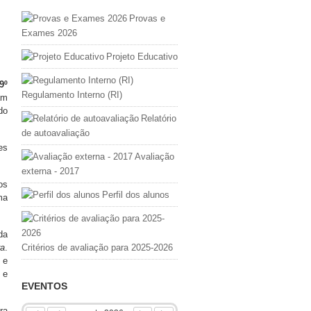
Provas e
Exames 2026
Projeto Educativo
9º
Regulamento Interno (RI)
am
do
Relatório
de autoavaliação
es
Avaliação
externa - 2017
os
Perfil dos alunos
ma
da
ra
.
Critérios de avaliação para 2025-2026
 e
 e
EVENTOS
ra