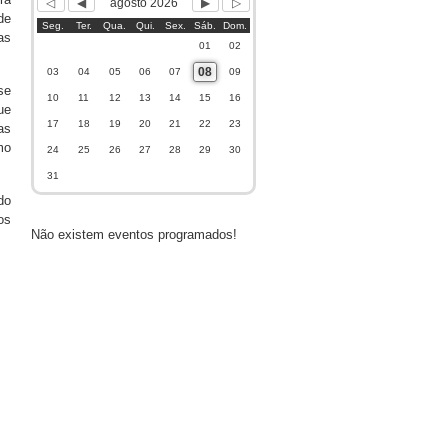
agosto 2026
de
Seg.
Ter.
Qua.
Qui.
Sex.
Sáb.
Dom.
as
01
02
08
03
04
05
06
07
09
se
10
11
12
13
14
15
16
ue
17
18
19
20
21
22
23
as
mo
24
25
26
27
28
29
30
31
do
os
Não existem eventos programados!