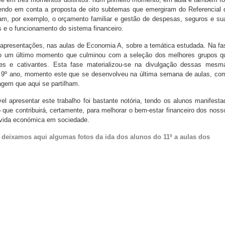
tendo em conta a proposta de oito subtemas que emergiram do Referencial 
am, por exemplo, o orçamento familiar e gestão de despesas, seguros e su
es e o funcionamento do sistema financeiro.
presentações, nas aulas de Economia A, sobre a temática estudada. Na fa
zado um último momento que culminou com a seleção dos melhores grupos q
ntes e cativantes. Esta fase materializou-se na divulgação dessas mesm
 9º ano, momento este que se desenvolveu na última semana de aulas, co
gem que aqui se partilham.
el apresentar este trabalho foi bastante notória, tendo os alunos manifesta
 que contribuirá, certamente, para melhorar o bem-estar financeiro dos noss
a vida económica em sociedade.
 deixamos aqui algumas fotos da ida dos alunos do 11º a aulas dos