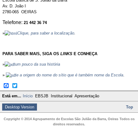
Escola Bá
sica de S. Julião da Barra
Av. D. João I
2780-065 OE
IRAS
Telefone:
21 442 36 74
»
Clique, para saber a localização
.
PARA SABER MAIS, SIGA OS
LINKS
E CONHEÇA
»
um pouco da sua história
»
e a origem do nome do sítio que é também nome da Escola
.
Facebook
Twitter
Está em...
Início
EBSJB
Institucional
Apresentação
Desktop Version
Top
Copyright © 2014 Agrupamento de Escolas São Julião da Barra, Oeiras
Todos os
direitos reservados.