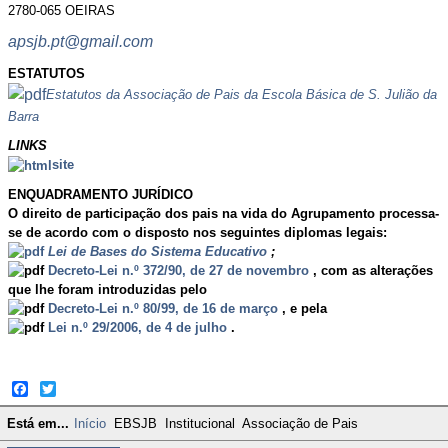
2780-065 OEIRAS
apsjb.pt@gmail.com
ESTATUTOS
Estatutos da Associação de Pais da Escola Básica de S. Julião da
Barra
LINKS
site
ENQUADRAMENTO JURÍDICO
O direito de participação dos pais na vida do Agrupamento processa-
se de acordo com o disposto nos seguintes diplomas legais:
Lei de Bases do Sistema Educativo
;
Decreto-Lei n.º 372/90, de 27 de novembro
, com as alterações
que lhe foram introduzidas pelo
Decreto-Lei n.º 80/99, de 16 de março
, e pela
Lei n.º 29/2006, de 4 de julho
.
Facebook
Twitter
Está em...
Início
EBSJB
Institucional
Associação de Pais