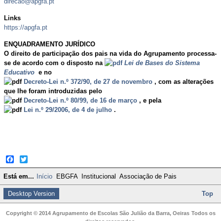
direcao@apgfa.pt
Links
https://apgfa.pt
ENQUADRAMENTO JURÍDICO
O direito de participação dos pais na vida do Agrupamento processa-
se de acordo com o disposto na
Lei de Bases do Sistema
Educativo
e no
Decreto-Lei n.º 372/90, de 27 de novembro
, com as alterações
que lhe foram introduzidas pelo
Decreto-Lei n.º 80/99, de 16 de março
, e pela
Lei n.º 29/2006, de 4 de julho
.
Facebook
Twitter
Está em...
Início
EBGFA
Institucional
Associação de Pais
Desktop Version
Top
Copyright © 2014 Agrupamento de Escolas São Julião da Barra, Oeiras
Todos os