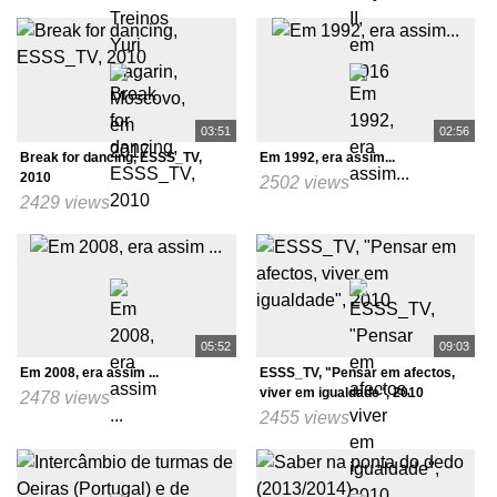
03:51
02:56
Break for dancing, ESSS_TV,
Em 1992, era assim...
2010
2502 views
2429 views
05:52
09:03
Em 2008, era assim ...
ESSS_TV, "Pensar em afectos,
viver em igualdade", 2010
2478 views
2455 views