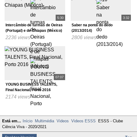
5:30
3:32
Intercâmbio de turmas de Oeiras
Saber na ponta do dedo
(Portugal) e de Chiapas (México)
(2013/2014)
2236 views
2806 views
07:07
YOUNG BUSINESS TALENTS,
Final Nacional, Porto 2016
2174 views
Está em...
Início
Multimédia
Videos
Videos ESSS
ESSS - Clube
Ciência Viva - 2020/2021