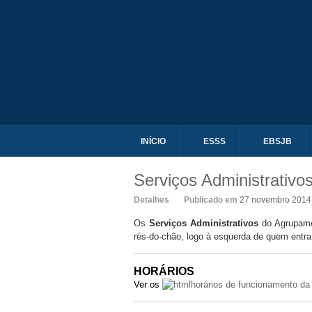
INÍCIO
ESSS
EBSJB
Serviços Administrativo
Detalhes
Publicado em
27 novembro 2014
Os
Serviços Administrativos
do Agrupame
rés-do-chão, logo à esquerda de quem entra n
HORÁRIOS
Ver os
horários de funcionamento da