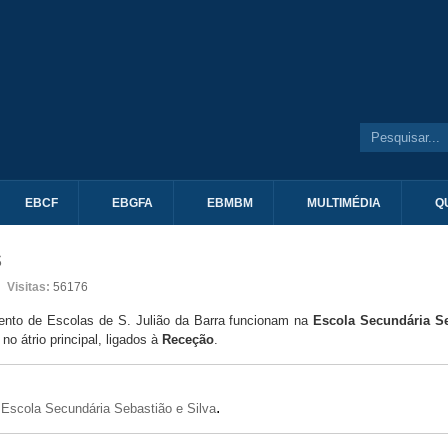
EBCF
EBGFA
EBMBM
MULTIMÉDIA
Q
s
Visitas:
56176
nto de Escolas de S. Julião da Barra funcionam na
Escola Secundária Se
o átrio principal, ligados à
Receção
.
.
 Escola Secundária Sebastião e Silva