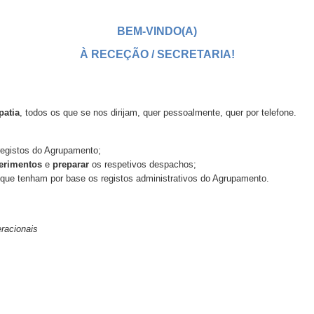
BEM-VINDO(A)
À RECEÇÃO / SECRETARIA!
atia
, todos os que se nos dirijam, quer pessoalmente, quer por telefone.
registos do Agrupamento;
erimentos
e
preparar
os respetivos despachos;
que tenham por base os registos administrativos do Agrupamento.
eracionais