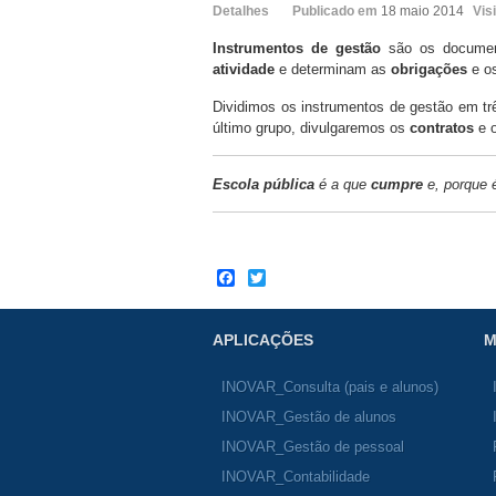
Detalhes
Publicado em
18 maio 2014
Vis
Instrumentos de gestão
são os document
atividade
e determinam as
obrigações
e o
Dividimos os instrumentos de gestão em tr
último grupo, divulgaremos os
contratos
e 
Escola pública
é a que
cumpre
e, porque 
Facebook
Twitter
APLICAÇÕES
M
INOVAR_Consulta (pais e alunos)
INOVAR_Gestão de alunos
INOVAR_Gestão de pessoal
INOVAR_Contabilidade