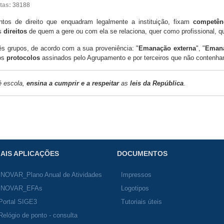
itas:
38188
os de direito que enquadram legalmente a instituição, fixam
competên
s
direitos
de quem a gere ou com ela se relaciona, quer como profissional, q
ês grupos, de acordo com a sua proveniência: "
Emanação externa
", "
Emana
os
protocolos
assinados pelo Agrupamento e por terceiros que não contenha
é escola,
ensina a cumprir e a respeitar
as
leis da República
.
AIS APLICAÇÕES
DOCUMENTOS
INOVAR_Plano Anual de Atividades
Impressos
INOVAR_EFAs
Logotipos
Portal SIGE3
Tutoriais úteis
Relógio de ponto - consulta